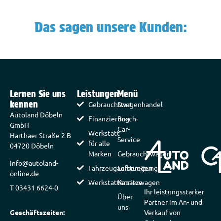
Das sagen unsere Kunden:
Lernen Sie uns
Leistungen
Menü
kennen
Gebrauchtwagenhandel
Start
Autoland Döbeln
Finanzierung
Bosch-
GmbH
Car-
Werkstatt
Harthaer Straße 2 B
Service
für alle
04720 Döbeln
Marken
Gebrauchtwagen
info@autoland-
Fahrzeugaufbereitung
Leistungen
online.de
Werkstattersatzwagen
Karriere
T 03431 6624-0
Ihr leistungsstarker
Über
Partner im An- und
uns
Geschäftszeiten:
Verkauf von