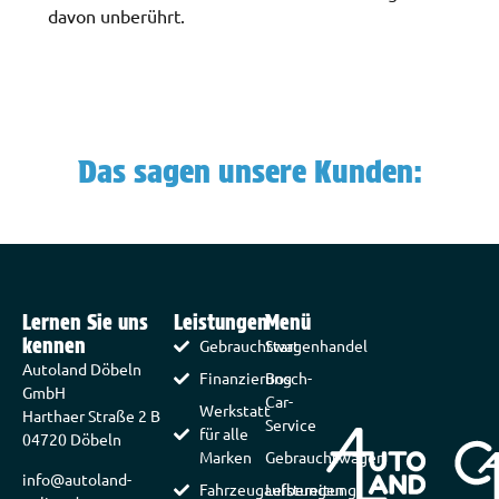
davon unberührt.
Das sagen unsere Kunden:
Lernen Sie uns
Leistungen
Menü
kennen
Gebrauchtwagenhandel
Start
Autoland Döbeln
Finanzierung
Bosch-
GmbH
Car-
Werkstatt
Harthaer Straße 2 B
Service
für alle
04720 Döbeln
Marken
Gebrauchtwagen
info@autoland-
Fahrzeugaufbereitung
Leistungen