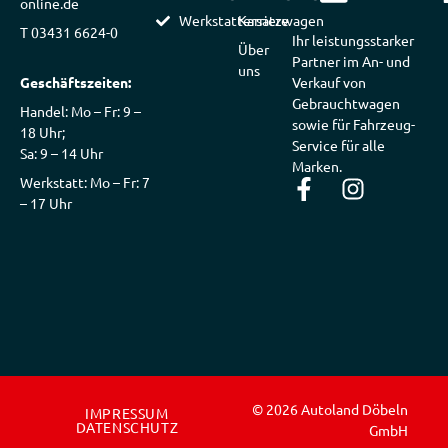
online.de
Werkstattersatzwagen
Karriere
T 03431 6624-0
Ihr leistungsstarker
Über
Partner im An- und
uns
Geschäftszeiten:
Verkauf von
Gebrauchtwagen
Handel: Mo – Fr: 9 –
sowie für Fahrzeug-
18 Uhr;
Service für alle
Sa: 9 – 14 Uhr
Marken.
Werkstatt: Mo – Fr: 7
– 17 Uhr
© 2026 Autoland Döbeln
IMPRESSUM
DATENSCHUTZ
GmbH